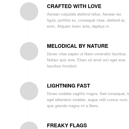
CRAFTED WITH LOVE
Aenean vulputate eleifend tellus. Aenean leo
ligula, porttitor eu, consequat vitae, eleifend ac,
enim. Aliquam lorem ante, dapibus in.
MELODICAL BY NATURE
Donec vitae sapien ut libero venenatis faucibus.
Nullam quis ante. Etiam sit amet orci eget eros
faucibus tincidunt.
LIGHTNING FAST
Donec sodales sagittis magna. Sed consequat, l
eget bibendum sodales, augue velit cursus nunc,
quis gravida magna mi a libero.
FREAKY FLAGS