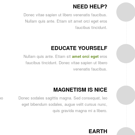
NEED HELP?
Donec vitae sapien ut libero venenatis faucibus.
Nullam quis ante. Etiam sit amet orci eget eros
faucibus tincidunt.
EDUCATE YOURSELF
Nullam quis ante. Etiam sit
amet orci eget
eros
faucibus tincidunt. Donec vitae sapien ut libero
venenatis faucibus.
MAGNETISM IS NICE
eo
Donec sodales sagittis magna. Sed consequat, leo
eget bibendum sodales, augue velit cursus nunc,
quis gravida magna mi a libero.
EARTH