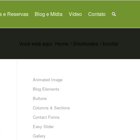
as e Reservas
Blog e Mídia
Vídeo
Contato
Você está aqui:
Home
/
Shortcodes
/
Iconlist
Animated Image
Blog Elements
Buttons
Columns & Sections
Contact Forms
Easy Slider
Gallery